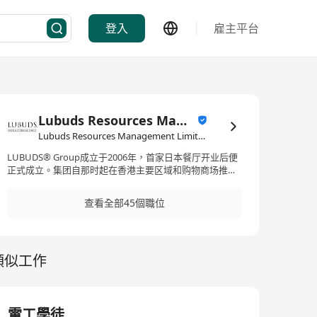
登入
雇主平台
Lubuds Resources Management Limited
Lubuds Resources Management Limited·餐飲業
LUBUDS® Group成立于2006年，首家日本餐厅开业后便
正式成立。集团自那时起在香港主要区域和购物商场推出
了日本（Omakase、寿司、天妇罗、烧烤、铁板烧），中
式（川菜、粤菜、港式粥面、点心），越南式，法式，牛
查看全部45個職位
排馆，意大利式，咖啡厅，欧陆及西方融合菜肴，以及现
代亚洲等等多个概念。LUBUDS®在香港和澳门不断扩
张，在香港及澳门拥有超过1200名员工和43多家屡获殊荣
的餐饮店。集团一直在美食领域树立其存在，并致力于向
類似工作
顾客提供高品质的食品和服务。 LUBUDS® Group was
established in 2006 after the opening of its first
Japanese restaurant, officially forming the group. Since
then, it has launched multiple concepts including
Japanese (Omakase, sushi, tempura, barbecue,
電工學徒