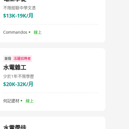
teppanyaki), Chinese (Sichuan cuisine, Cantonese
cuisine, Hong Kong-style porridge and noodles, dim
不限經驗
中學文憑
sum), Vietnamese, French, steakhouse, Italian, café,
$13K-19K/月
European fusion, and modern Asian cuisines across
major areas and shopping malls in Hong Kong.
LUBUDS® continues to expand in Hong Kong and
Commandos
線上
Macau, boasting over 1,200 employees and more than
43 award-winning dining outlets. The company has
been making its presence felt in the culinary industry,
dedicated to providing high-quality food and service to
customers.
兼職
活躍招聘者
水電雜工
少於1年
不限學歷
$20K-32K/月
何記建材
線上
水電學徒