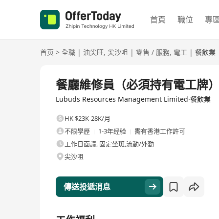
首頁
職位
專
首页
>
全職
|
油尖旺
,
尖沙咀
|
零售 / 服務
,
電工
|
餐飲業
全職
餐廳維修員（必須持有電工牌
Lubuds Resources Management Limited·餐飲業
HK $23K-28K/月
不限學歷
1-3年经验
需有香港工作許可
工作日面議, 固定坐班,流動/外勤
尖沙咀
傳送投遞消息