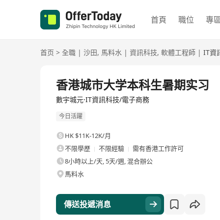
首頁
職位
專
首页
>
全職
|
沙田
,
馬料水
|
資訊科技
,
軟體工程師
|
IT
全職
香港城市大学本科生暑期实习
數宇城元·IT資訊科技/電子商務
今日活躍
HK $11K-12K/月
不限學歷
不限經驗
需有香港工作許可
8小時以上/天, 5天/週, 混合辦公
馬料水
傳送投遞消息