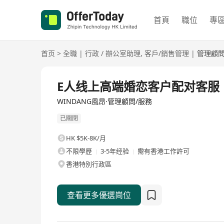
首頁
職位
專
首页
>
全職
|
行政 / 辦公室助理
,
客戶/銷售管理
|
管理顧問
全職
E人线上高端婚恋客户配对客服
WINDANG風昂·管理顧問/服務
已關閉
HK $5K-8K/月
不限學歷
3-5年经验
需有香港工作許可
香港特別行政區
查看更多優選崗位