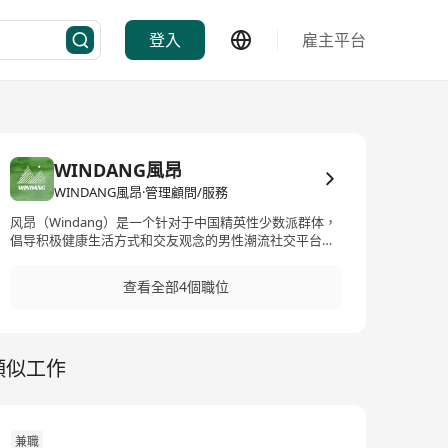
登入
雇主平台
WINDANG風昂
WINDANG風昂·管理顧問/服務
风昂（Windang）是一个针对于中国精英性少数派群体，
倡导积极健康生活方式和交友观念的男性潮流社交平台和
交友社区。风昂集线上和线下一体，通过精准的大数据匹
配和兴趣社交，帮你发现和找到身边志同道合的朋友，形
查看全部4個職位
成长期且稳定的伴侣关系。你也可以根据自己的职业或者
兴趣爱好进行多维度匹配，加入到风昂丰富且多远的线下
活动中，扩展人脉Networking，以更自然的方式找到志同
道合的人。风昂目前亦正在筹划打造专属单身男性精英的
類似工作
线上交友社区和潮流自媒体，并利用自身优势联同各个组
织，开展公益行动，敬请期待！ Windang, Love Together,
Happy Together!
兼職