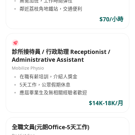
無需加班，工作時間彈性
7.负责文件资料整理，行政事务管理；
鄰近荔枝角地鐵站，交通便利
8.处理上级安排的其他工作。
任职要求：
$70/小時
1.大学本科或以上学历，3年以上行政管理或商超运
营管理经验;
2.香港居民，粤语、英语流利，有香港驾照和大陆
診所接待員 / 行政助理 Receptionist /
驾照，有过政府部门对接工作经验优先
Administrative Assistant
3. 有丰富的零售行业实操及管理经验，涵盖商超，
Mobilize Physio
百货、餐饮、快消等大零售领域;
在職有薪培訓，介紹人獎金
4. 精通商超的运营，具备极强的生意头脑，对新业
5天工作，公眾假期休息
态发展
應屆畢業生及無相關經驗者歡迎
趋势思考力强；
$14K-18K/月
5. 善于资源整合，优秀的跨部门沟通和多端协调能
力，能给业务部门提供强有力的支持和方向指引;
6.具有报表分析能力，能有效把握商超的各个环节
全職文員(元朗Office-5天工作)