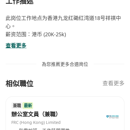
工作描述
此岗位工作地点为香港九龙红磡红湾道18号祥祺中
心。
薪资范围：港币 (20K-25k)
岗位职责：
查看更多
1. 参与公司年度销售计划和预算方案的制定，完成
既定销售目标;
為您推薦更多合適崗位
2. 根据市场变化情况 调整销售计划并制定销售策
略；
相似職位
3.定期组织员工业务培训，负责监督、协调员工的
查看更多
工作情
況；
兼職
最新
4.定期提交商超销售计划及销售状况分析报告；
辦公室文員（兼職）
5.负责香港办公室的全面管理工作；
FRC (Hong Kong) Limited
6.负责政府部门相关对接工作；