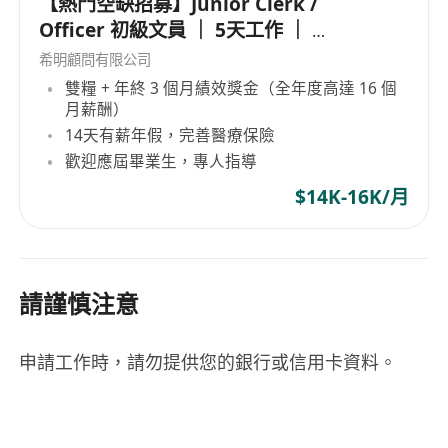
【熱門空缺招募】Junior Clerk /
Officer 初級文員 ｜ 5天工作 ｜ 準
時收工 ｜ 年薪高達 16 個月
希明顧問有限公司
雙糧 + 年終 3 個月績效獎金（全年度高達 16 個
月薪酬）
14天有薪年假，完善醫療保險
歡迎應屆畢業生，專人指導
$14K-16K/月
請謹慎注意
申請工作時，請勿提供您的銀行或信用卡資料。