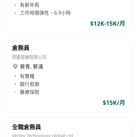
management tasks, requiring employees to
有薪年假
handle warehouse records and general
工作時間彈性，6-9小時
warehouse chores. In terms of team building,
$12K-15K/月
Bonhui Development Co., Ltd emphasizes
diversity, demanding that staff members
possess good Cantonese and basic English
倉務員
skills, and understand written Chinese with
邦惠發展有限公司
some knowledge of English. Although specific
葵青
,
葵涌
products are not mentioned, it can be inferred
有雙糧
that its business is closely related to warehouse
銀行假期
management for import and export operations.
醫療保險
$15K/月
全職倉務員
Vertex Technology Global Ltd