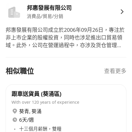
邦惠發展有限公司
消費品/貿易/分銷
邦惠發展有限公司成立於2006年09月26日，專注於
非上市企業的股權投資，同時也涉足進出口貿易領
域。此外，公司在營運過程中，亦涉及货仓管理等
工作，需要員工負責處理倉務记录及一般貨倉雜
務。在團隊建設方面，邦惠發展有限公司注重多樣
性，要求員工具備良好的粵語及一般英語能力，並
相似職位
查看更多
懂得讀寫中文及略懂英文。雖然未具體提到公司產
品，但可以推斷其業務與進出口相關的貨仓管理密
切相關。 Bonhui Development Co., Ltd was
跟車送貨員 (葵涌區)
established on September 26, 2006, focusing on
With over 120 years of experience
equity investment in unlisted companies and
葵青
,
葵涌
also delving into the field of import and export
6天/週
trade. Furthermore, during its operation, the
十三個月薪酬，雙糧
company is involved in warehouse