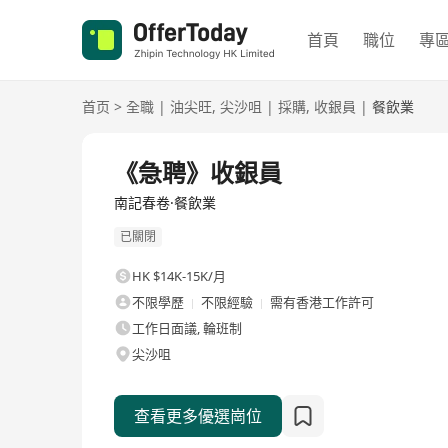
首頁
職位
專
首页
>
全職
|
油尖旺
,
尖沙咀
|
採購
,
收銀員
|
餐飲業
全職
《急聘》收銀員
南記春卷·餐飲業
已關閉
HK $14K-15K/月
不限學歷
不限經驗
需有香港工作許可
工作日面議, 輪班制
尖沙咀
查看更多優選崗位