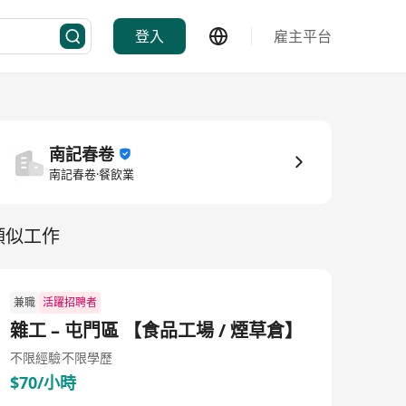
登入
雇主平台
南記春卷
南記春卷·餐飲業
類似工作
兼職
活躍招聘者
雜工 – 屯門區 【食品工場 / 煙草倉】
不限經驗
不限學歷
$70/小時