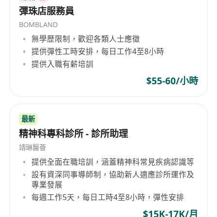
application. By submitting an application
合行業指數（地產及建築）的成分股之一，顯示其
彈珠店服務員
through Kerry Properties' Career webpage, you
在業界的重要地位和影響力。
BOMBLAND
are deemed to have consented to its Personal
無學歷限制，歡迎各類人士應徵
Information Collection Statement.
提供彈性工時安排，每日工作4至8小時
提供入職有薪培訓
$55-60/小時
最新
精神科專科診所 - 診所助理
靖琳醫薈
提供全面在職培訓，涵蓋精神科常見疾病認識等
設有資深同事導師制，協助新人適應診所運作及
專業發展
每週工作5天，每日工時4至8小時，彈性安排
$15K-17K/月