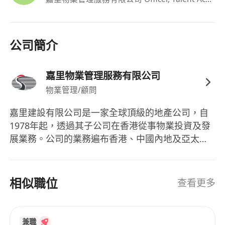
recruitment and employment-related purposes.
All personal data provided will be treated in
strict confidence. All applications may be
considered for other suitable position(s) in the
公司簡介
Kuok/Kerry Group and its subsidiary/ associated
companies. For correction of or access to
嘉里物業管理服務有限公司
personal data after submission of the
物業管理/顧問
application or enquiries on recruitment matters,
please contact Human Resources Department
嘉里建設有限公司是一家全球頂級的地產公司，自
1978年起，透過其子公司在香港從事物業投資及發
by email
展業務。公司的業務遍布香港、中國內地及亞太地
to ***********************************.
區，主要涉足高端住宅物業和商業綜合體的開發與
Please mark “Confidential: Personal Data
管理。嘉里建設的成員包括嘉里物業管理服務有限
Access/ Correction/ Recruitment Enquiries” on
公司，專注於專業的物業管理服務。公司的物業項
相似職位
查看更多
your correspondence. Information on
目位於戰略性的黃金地段，並在香港及中國內地擁
unsuccessful candidates will normally be
有基礎設施項目和酒店業務。此外，嘉里建設也被
destroyed after 24 months from the date of
納入恒生綜合指數、恒生綜合大型股指數及恒生綜
兼職