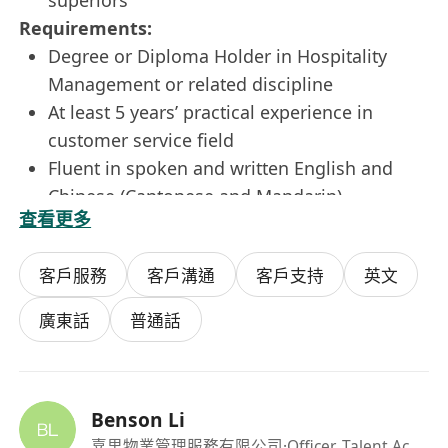
superiors
Requirements:
Degree or Diploma Holder in Hospitality
Management or related discipline
At least 5 years’ practical experience in
customer service field
Fluent in spoken and written English and
Chinese (Cantonese and Mandarin)
查看更多
Knowledge of MS Windows applications,
including Word, Excel, PowerPoint and
客戶服務
客戶溝通
客戶支持
英文
Chinese Word Processing.
Good interpersonal skills, able to
廣東話
普通話
communicate effectively
Pleasant personality and being helpful,
friendly, tactful, patient and proactive
Benson Li
The personal data provided will only be used for
嘉里物業管理服務有限公司
·Officer, Talent Acquisition