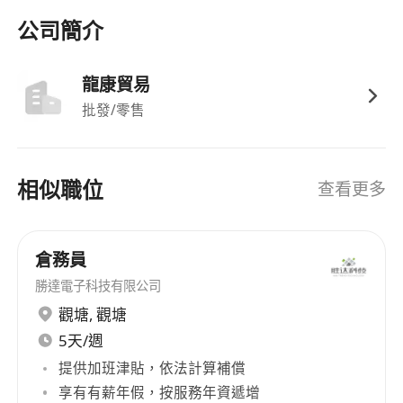
中五或以上程度，物流、會計、電子商務、設計等
公司簡介
相關學歷優先。
無經驗可應徵初級崗位，部分企業要求 1-2 年相關
龍康貿易
經驗。
批發/零售
技能要求
：
文書軟件
：熟練使用 Excel（數據透視表、基礎函
相似職位
查看更多
數）、Word。
設計/報價軟件
：
具備 Canva 操作經驗
，能獨立處
理報價清單排版及內容更新。
倉務員
打字速度
：具備較快的中英文輸入速度，確保單據
勝達電子科技有限公司
處理效率。
觀塘
,
觀塘
5天/週
提供加班津貼，依法計算補償
享有有薪年假，按服務年資遞增