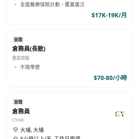
全面醫療保險計劃，覆蓋廣泛
$17K-19K/月
兼職
倉務員(長散)
應星控股
不限學歷
$70-80/小時
兼職
倉務員
CYHR
大埔
,
大埔
8小時以上/天, 工作日面議