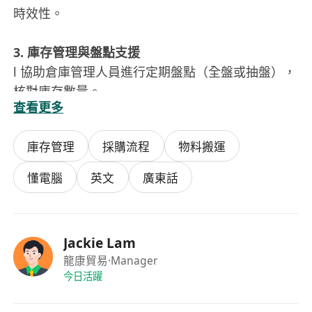
時效性。
3. 庫存管理與盤點支援
l 協助倉庫管理人員進行定期盤點（全盤或抽盤），
核對庫存數量。
查看更多
l 監控庫存水平，對滯銷品、過期品等異常情況提出
預警。
庫存管理
採購流程
物料搬運
l 監督貨物出入庫流程，確保貨物與單據一致。
懂電腦
英文
廣東話
4. 溝通與行政協助
l 接聽客戶或供應商電話，跟進訂單進度及物流異
常。
Jackie Lam
l 完成倉庫考勤登記、文件整理等上級交辦的其他行
龍康貿易
·Manager
政事務。
今日活躍
二、任職要求（普遍標準）
學歷與經驗
：