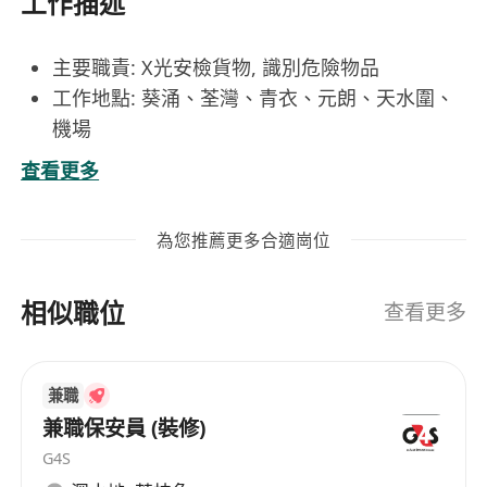
工作描述
主要職責: X光安檢貨物, 識別危險物品
工作地點: 葵涌、荃灣、青衣、元朗、天水圍、
機場
工作時間: 通宵更
查看更多
要求：本地中五或以上學歷、基本英文、無須經
驗，持有效保安人員許可證 (藍證SPP)
為您推薦更多合適崗位
相似職位
查看更多
兼職
兼職保安員 (裝修)
G4S