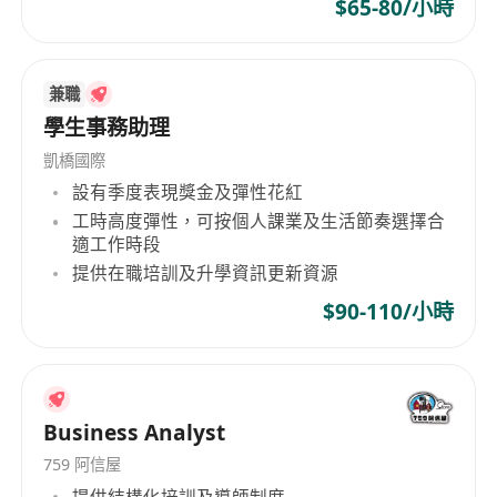
$65-80/小時
標；
2. 制定出海渠道市場規劃，聯動重點夥伴對齊戰略
目標，制定渠道增長商業計劃；
兼職
3. 維護重點渠道多層級合作關係，建立高效溝通機
學生事務助理
制；
4. 主導渠道招募、 賦能及收入上量， 開展季度業務
凱橋國際
回顧與分析， 執行管理政策， 構建健康
設有季度表現獎金及彈性花紅
工時高度彈性，可按個人課業及生活節奏選擇合
渠道生態；
適工作時段
5. 協調內外部資源解決渠道銷售轉化問題，推動渠
提供在職培訓及升學資訊更新資源
道體系及銷售平台優化。
$90-110/小時
崗位職責：
1. 負責大廠雲國際站中國出海類渠道夥伴(代理商/
經銷商)的拓展， 達成所分配的重點渠道
拓展任務和渠道銷售業績指標；
Business Analyst
2. 制定面向出海渠道的整體市場規劃， 負責與重點
759 阿信屋
渠道夥伴的戰略及銷售目標對齊， 制定