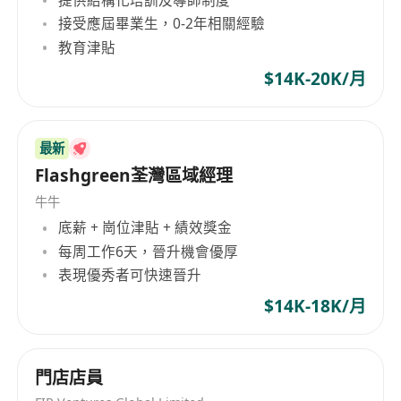
提供結構化培訓及導師制度
清晰的渠道增長商業計劃；
接受應屆畢業生，0-2年相關經驗
3. 負責構建和維護與重點渠道不同層級的良好合作
教育津貼
關係，建立順暢高效的溝通機制；
$14K-20K/月
4. 端到端主導渠道招募、 渠道賦能和收入上量等關
鍵動作， 負責重點渠道夥伴的季度業務
回顧和經營分析，執行對應的渠道管理政策，構建
最新
健康有序的渠道生態；
Flashgreen荃灣區域經理
5. 有效牽動內部資源及生態， 推動重點渠道夥伴在
牛牛
銷售轉化鏈路中出現的各類問題的解決，
底薪 + 崗位津貼 + 績效獎金
並持續牽引渠道體系和銷售平台的不斷完善。
每周工作6天，晉升機會優厚
崗位要求：
表現優秀者可快速晉升
1. 本科及以上學歷，8 年以上雲及 ICT 行業市場拓
$14K-18K/月
展經驗，具備出海渠道開發和銷售經歷
者優先；
2. 深刻理解出海類渠道和客戶對於雲計算的需求和
門店店員
關注點， 對於雲計算市場的渠道體系和