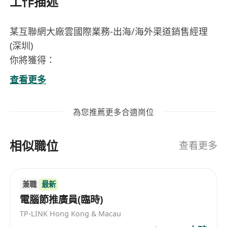
工作描述
某互聯網大廠雲國際業務-出海/海外渠道銷售經理
(深圳)
你將獲得：
1. 深度參與大廠雲國際業務出海戰略的核心環節，
查看更多
與行業頂尖團隊共事， 接觸全球雲計算
市場前沿動態
為您推薦更多合適崗位
2. 廣闊的職業發展空間，可向區域負責人、戰略業
務線管理崗等方向晉升
相似職位
3. 與國內外優質渠道夥伴深度合作的機會，積累全
查看更多
球化商業資源與人脈
4. 具有市場競爭力的薪酬回報及長期激勵機制
兼職
最新
工作信息：
電腦節推廣員(臨時)
1. 拓展大廠雲國際站中國出海類渠道夥伴 （代理
TP-LINK Hong Kong & Macau
商/經銷商） ， 達成渠道拓展及銷售業績目