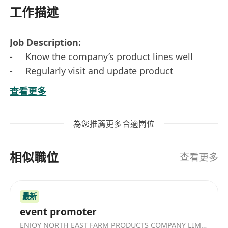
工作描述
Job Description:
- Know the company’s product lines well
- Regularly visit and update product
information to customers
查看更多
- Quote, place orders, arrange delivery and
payment follow up
為您推薦更多合適崗位
- Manage customers’ sales accounts (create,
cancel, amend)
相似職位
Requirements:
查看更多
- 5 years or above Sales related experience
- Form 6 or above
最新
- Good communication, interpersonal and
event promoter
problem-solving skills
ENJOY NORTH EAST FARM PRODUCTS COMPANY LIMITED
- Presentable, polite and outgoing