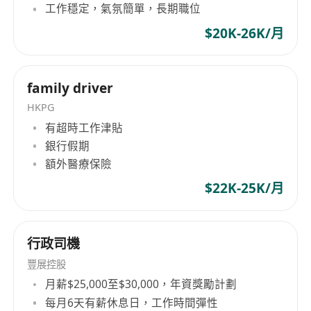
工作穩定，氣氛簡單，長期職位
inspection services for the Hong Kong Airport
$20K-26K/月
Authority. The Lab has already been awarded a
contract to support the construction of the third
runway and launched one of the largest onsite
labs for the construction sector, employing over
family driver
300 experts. It also offers both the platform and
HKPG
competence for further expansion into the
有超時工作津貼
mainland China infrastructure market. In 2021,
銀行假期
we become a wholly owned subsidiary of the
額外醫療保險
SGS Group following the initial acquisition of a
$22K-25K/月
minority stake in 2016.
行政司機
豐展控股
月薪$25,000至$30,000，年資獎勵計劃
每月6天有薪休息日，工作時間彈性