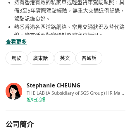
持有香港有效的私家車或輕型貨車駕駛執照，具
備3至5年實際駕駛經驗，無重大交通違例紀錄，
駕駛記錄良好。
熟悉香港各區道路網絡、常見交通狀況及替代路
線，能靈活應對突發封路或塞車情況。
查看更多
中三或以上學歷，能以粵語流暢溝通，具基本英
語及普通話聽說能力，可處理簡單工作對話與書
駕駛
廣東話
英文
普通話
面指示。
具高度責任感與服務意識，態度誠懇穩健，注重
細節，能獨立作業並主動協作。
須為香港永久性居民，符合本地就業及駕駛資格
Stephanie CHEUNG
法定要求，可即時到職。
THE LAB (A Subsidiary of SGS Group)
·HR Manager
近3日活躍
福利：
酌情花紅（根據公司營運表現及個人表現發放）
公司簡介
生日假