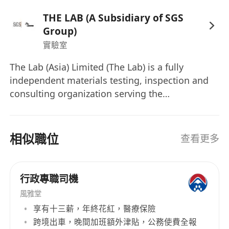
婚假
THE LAB (A Subsidiary of SGS
喪親假
Group)
銀行假
實驗室
進修津貼
超時工作薪酬
The Lab (Asia) Limited (The Lab) is a fully
醫療保障計劃
independent materials testing, inspection and
consulting organization serving the
construction, civil engineering, highways,
airports, and associated industries.
Headquartered in Hong Kong with offices and
相似職位
查看更多
laboratories in Macau and Zhuhai. The Lab has
a comprehensive scope of laboratory and site
testing operations, as well as materials
行政專職司機
inspection, investigation, and consultancy
風雅堂
services. We have involved various
享有十三薪，年終花紅，醫療保險
infrastructure projects both in public and
跨境出車，晚間加班額外津貼，公務使費全報
private sector including dedicated testing and