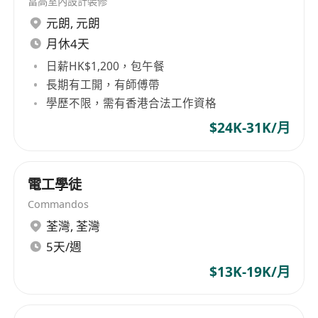
富高室內設計裝修
職位要求：
元朗
,
元朗
l
學歷及經驗
：中學程度或以上，具備 1–3 年酒店
或物業維修經驗為佳。
月休4天
l
專業資格
：持有 電工 A 牌獲優先考慮
日薪HK$1,200，包午餐
l
技能
：懂電器維修、冷凝空調系統維護，具備獨
長期有工開，有師傅帶
立工作能力及責任心。
學歷不限，需有香港合法工作資格
l
工作安排：需接受輪班及輪休安排。
$24K-31K/月
福利包括：
五天工作週
員工免費膳食供應
電工學徒
醫療福利計劃
Commandos
酌情性花紅
荃灣
,
荃灣
有薪年假12天
5天/週
申請方法
$13K-19K/月
有意者請將履歷及期望薪金寄
電郵
至
*******************************