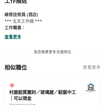
工作描述
維修技術員 (酒店)
*** 五天工作週 ***
工作職責：
l
日常維修及保養
：負責酒店客房、公共區域及設
查看更多
施的日常檢查、維修及保養工作。
l
機電系統維護
：包括電力、水務、冷氣、消防、
為您推薦更多合適崗位
木工及油漆等相關工程。
l
例行巡查
：定期巡查機電設備，確保系統正常運
相似職位
作及安全。
查看更多
l
緊急維修
：處理突發故障及提供緊急技術支援。
l
承辦商監督
：協助監察外判服務承辦商的工作質
素。
村屋鋁質圍封／玻璃屋／鋁窗中工
l
紀律與安全
：保持機房、工具及工程物料整齊，
｜可以現金
並遵守安全規定。