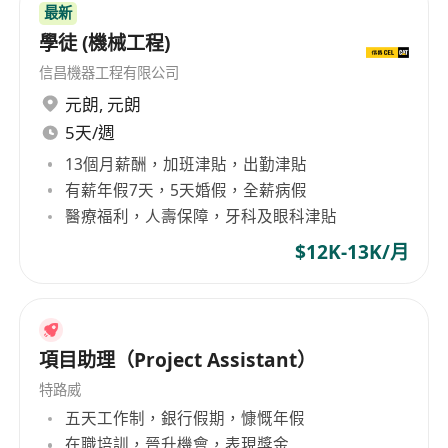
網址
：
最新
**************************************
學徒 (機械工程)
*
信昌機器工程有限公司
所有個人資料僅供酒店/集團招聘用途。
元朗
,
元朗
5天/週
13個月薪酬，加班津貼，出勤津貼
有薪年假7天，5天婚假，全薪病假
醫療福利，人壽保障，牙科及眼科津貼
$12K-13K/月
項目助理（Project Assistant）
特路威
五天工作制，銀行假期，慷慨年假
在職培訓，晉升機會，表現獎金