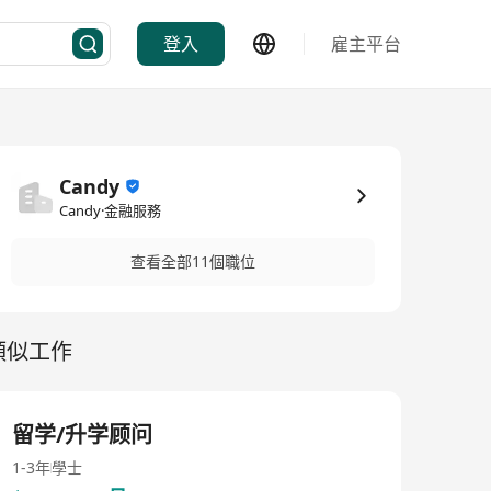
登入
雇主平台
Candy
Candy·金融服務
查看全部11個職位
類似工作
留学/升学顾问
1-3年
學士