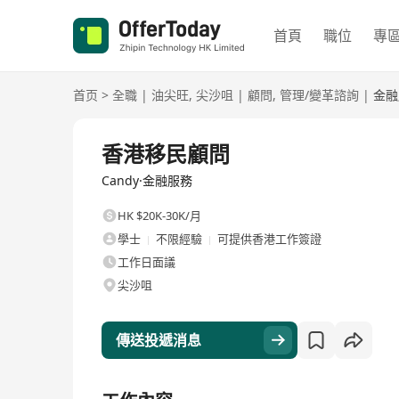
首頁
職位
專
首页
>
全職
|
油尖旺
,
尖沙咀
|
顧問
,
管理/變革諮詢
|
金融
全職
香港移民顧問
Candy·金融服務
HK $20K-30K/月
學士
不限經驗
可提供香港工作簽證
工作日面議
尖沙咀
傳送投遞消息