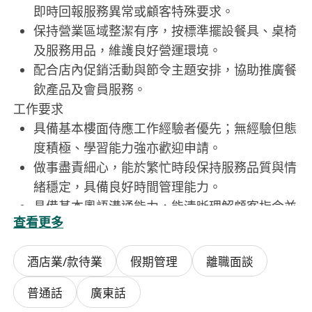
即時回報服務異常或顧客特殊要求。
保持營業區域整潔有序，按標準擺設餐具、桌椅
及服務用品，維護良好營運環境。
配合店內促銷活動與節令主題安排，協助推廣餐
飲產品及會員服務。
工作要求
具備基本樓面侍應工作經驗者優先；無經驗但態
度積極、學習能力強亦歡迎申請。
做事盡責細心，能於繁忙時段保持服務品質與情
緒穩定，具備良好時間管理能力。
具備基本粵語溝通能力，能清晰理解顧客指令並
查看更多
作出適當回應；懂普通話或英語為加分項。
儀容整潔、舉止得體，重視服務細節與團隊合作
酒店業/款待業
假期管理
離職面談
精神。
須年滿18歲，並能配合輪班安排（包括晚市、週
普通話
廣東話
末及公眾假期）。