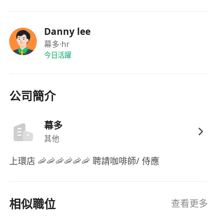
福利
每日現金出糧，薪資按實際出勤日數即時結算，
Danny lee
保障資金流動性與透明度。
幕多
·hr
今日活躍
公司簡介
幕多
其他
上環店 🦐🦐🦐🦐🦐🦐 聘請咖啡師/ 侍應
相似職位
查看更多