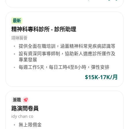
If you are interested learn more, please let me
know.
最新
WhatsApp:******
精神科專科診所 - 診所助理
Email: ******
靖琳醫薈
提供全面在職培訓，涵蓋精神科常見疾病認識等
設有資深同事導師制，協助新人適應診所運作及
專業發展
每週工作5天，每日工時4至8小時，彈性安排
$15K-17K/月
兼職
路演問卷員
idy chan co
無上限佣金