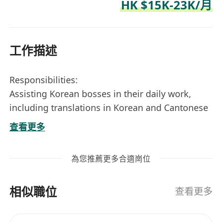
HK $15K-23K/月
工作描述
Responsibilities:
Assisting Korean bosses in their daily work,
including translations in Korean and Cantonese
Customer service handle application
查看更多
Provide support to daily work operations
Any ad hoc duties
為您推薦更多合適崗位
No Sales Involved no need cold call & selling
Job requirements:
相似職位
Diploma Holder or above
查看更多
Have good communication skills. Fluent
Cantonese, Korean and basic English.