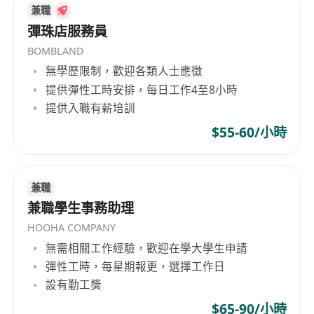
兼職
High level of proficiency in spoken and written
彈珠店服務員
Chinese (Cantonese), Korean
BOMBLAND
Self–motivated, good communication and
無學歷限制，歡迎各類人士應徵
organization skills with positive learning
提供彈性工時安排，每日工作4至8小時
attitude
提供入職有薪培訓
Immediately Available is highly preferred.
$55-60/小時
Company Benefits:
5 Days
Double Pay
兼職
Discretionary Bonus
兼職學生事務助理
Medical
HOOHA COMPANY
FREE FOR JOB SEEKERS (求職者費用全免)
無需相關工作經驗，歡迎在學大學生申請
All the information provided from applicants
彈性工時，每星期報更，選擇工作日
will be kept confidential and use for recruitment
設有勤工獎
purpose only
$65-90/小時
(申請人提供的所有信息將被保密，僅用於招聘目的)