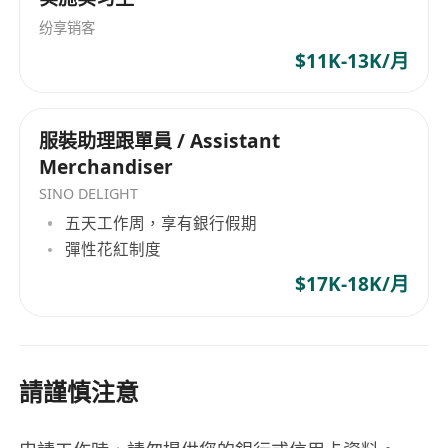
熟悉ONNX框架和FLASK API开发
纷享销客
具备Java、Spring Boot、Oracle数据库开发
$11K-13K/月
经验
有文本分析相关项目经验
服裝助理跟單員 / Assistant
福利待遇：
Merchandiser
月薪40-50k × 13个月，根据工作经验定薪
SINO DELIGHT
五天工作周，享有銀行假期
工作地点：
彈性花紅制度
香港湾仔
$17K-18K/月
应聘方式：
请将简历发送至 ******，邮件标题请注明 "AI部署
請謹慎注意
专家应聘+姓名+当前薪资"。我们将对符合条件的候
选人优先安排面试。（本职位由专业猎头团队负
责，所有申请信息严格保密）