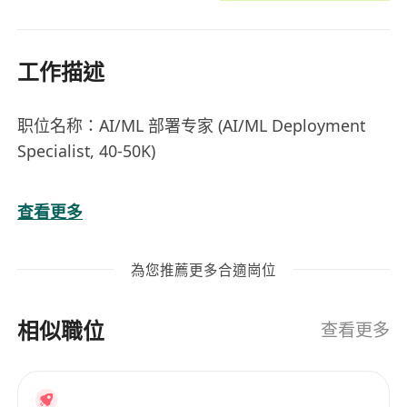
工作描述
职位名称：AI/ML 部署专家 (AI/ML Deployment
Specialist, 40-50K)
岗位内容：
查看更多
负责机器学习模型从开发到生产环境的高性能部
署设计与实现
為您推薦更多合適崗位
构建并优化机器学习推理系统，确保实时数据处
理效率
相似職位
协调业务部门、开发团队和基础设施团队，确保
查看更多
模型满足业务需求
编写技术文档和项目报告，支持项目交付与后续
维护