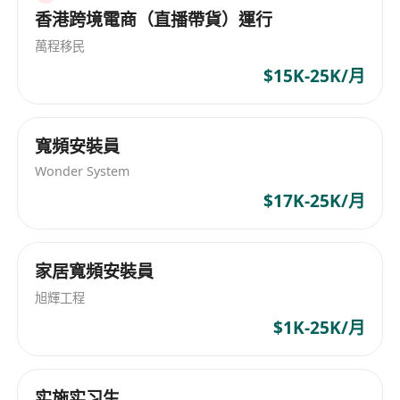
香港跨境電商（直播帶貨）運行
参与项目会议，汇报任务进度，推动项目顺利实
施
萬程移民
$15K-25K/月
工作要求：
计算机科学、数据科学或相关专业本科以上学历
寬頻安裝員
6年以上IT工作经验，其中至少2年AI模型部署或
性能调优经验
Wonder System
精通BERT等大型语言模型及LightGBM、随机森
$17K-25K/月
林等传统机器学习模型
熟练使用Python及相关库（如NumPy、
家居寬頻安裝員
Pandas、Scikit-learn、PyTorch）
具备优秀的逻辑思维和问题解决能力，能够应对
旭輝工程
复杂的技术挑战
$1K-25K/月
良好的中英文沟通能力，能与跨职能团队有效协
作
实施实习生
优先考虑具备以下条件者：