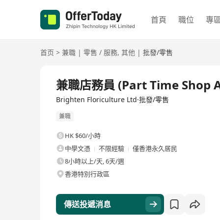
首頁
職位
專
首页
>
兼職
|
零售 / 服務
,
其他
|
批發/零售
兼職店務員 (Part Time Shop As
Brighten Floriculture Ltd·批發/零售
兼職
HK $60/小時
中學文憑
不限經驗
僅香港永久居民
8小時以上/天, 6天/週
香港特別行政區
傳送投遞消息