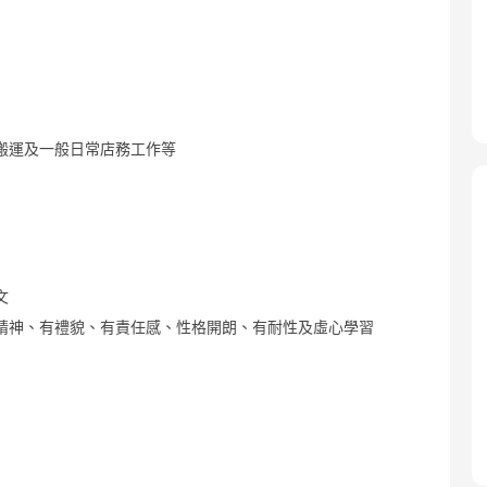
搬運及一般日常店務工作等
文
精神、有禮貌、有責任感、性格開朗、有耐性及虛心學習