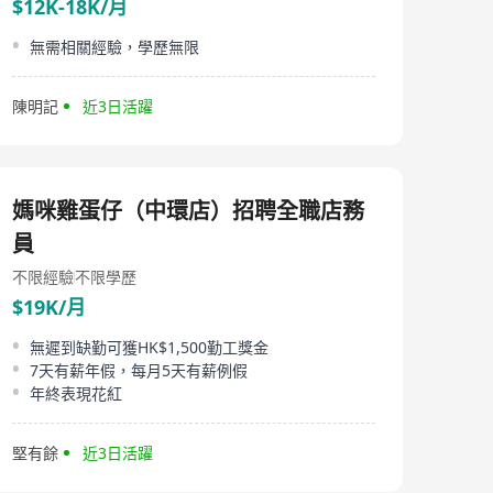
$12K-18K/月
無需相關經驗，學歷無限
陳明記
近3日活躍
媽咪雞蛋仔（中環店）招聘全職店務
員
不限經驗
不限學歷
$19K/月
無遲到缺勤可獲HK$1,500勤工獎金
7天有薪年假，每月5天有薪例假
年終表現花紅
堅有餘
近3日活躍