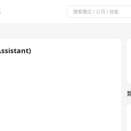
區
sistant)