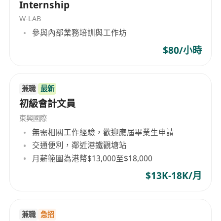
Internship
科優先
W-LAB
細心、負責任、有條理
參與內部業務培訓與工作坊
有良好中英文書寫及溝通能力
歡迎持以下簽證人士申請
：
$80/小時
IANG（非本地畢業生留港／回港安排）
TTPS（高端人才通行證）
兼職
最新
GEP（一般就業政策）
初級會計文員
QMAS（優才計劃）
工作地點：土瓜灣
東興國際
上班時間：週一至五 9:00am - 6:00pm
無需相關工作經驗，歡迎應屆畢業生申請
交通便利，鄰近港鐵觀塘站
全職職位，視乎經驗提供在職培訓及晉升機會
月薪範圍為港幣$13,000至$18,000
$13K-18K/月
兼職
急招