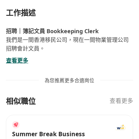
工作描述
招聘｜簿記文員 Bookkeeping Clerk
我們是一間香港移民公司，現在一間物業管理公司
招騁會計文員。
*** 若最終能應徵成功，本公司將會收取續簽費用
查看更多
***
職責包括
：
為您推薦更多合適崗位
處理日常會計帳目、入帳、對賬
編制發票及收據
相似職位
協助月結報表及財務報告
查看更多
整理和歸檔文件
協助審計及稅務申報等會計相關工作
要求
：
Summer Break Business
學士學位或以上程度
，主修會計、財務或相關學