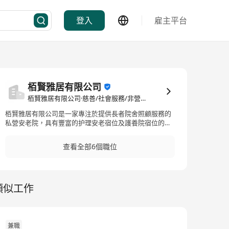
登入
雇主平台
栢賢雅居有限公司
栢賢雅居有限公司·慈善/社會服務/非營利組織
栢賢雅居有限公司是一家專注於提供長者院舍照顧服務的
私營安老院，具有豐富的护理安老宿位及護養院宿位的管
理经验。公司所提供的服务包括自資宿位和综援宿位，且
参与了多項長者照顧相關的服务計劃，如改善買位計划、
查看全部6個職位
護養院宿位買位計劃及長者社區照顧服務券計划等。服務
設施齊全，有單人房、雙人房、3-4人房、大房、特别護理
房以及夫妻房等多種房型選擇，以滿足不同需求的長者。
此外，栢賢雅居有限公司亦提供一站式的照護團隊，包括
類似工作
主管、助理員、護理員、保健員及到診醫生和註冊社工
等，确保能夠提供專業及全面的照顧服務。這些因素使得
栢賢雅居有限公司在安老院業界的競爭力和服務品質上獲
得穩固的地位。 Park Xianju Limited is a private nursing
home company specializing in providing elderly care
兼職