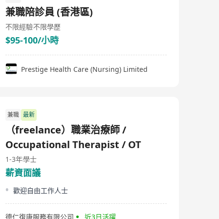
services, with extensive experience in managing a
兼職陪診員 (香港區)
variety of residential and nursing home
accommodations. The company offers services
不限經驗
不限學歷
including self-funded and welfare-funded
$95-100/小時
accommodations, participating in multiple elderly care-
related service programs such as the improved
purchase plan, nursing home accommodation
purchase program, and elderly community care service
Prestige Health Care (Nursing) Limited
voucher scheme. They provide comprehensive facilities
including single rooms, double rooms, 3-4 person
rooms, large rooms, special care rooms, and couple
rooms to cater to different needs of the elderly.
Additionally, Park Xianju Limited provides an integrated
兼職
最新
caregiving team comprising supervisors, attendants,
nurses, health staff, on-site doctors, and registered
（freelance）職業治療師 /
social workers, ensuring professional and all-rounded
Occupational Therapist / OT
care services. These factors have solidified Park Xianju
Limited's competitive edge and service quality within
1-3年
學士
the geriatric care industry.
薪資面議
歡迎自由工作人士
德仁復康服務有限公司
近3日活躍