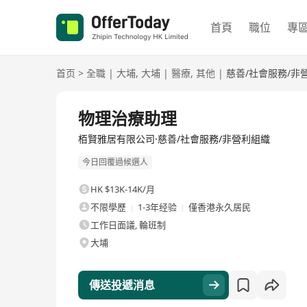
首頁
職位
專
首页
>
全職
|
大埔
,
大埔
|
醫療
,
其他
|
慈善/社會服務/非
全職
物理治療助理
栢賢雅居有限公司·慈善/社會服務/非營利組織
今日回覆過候選人
HK $13K-14K/月
不限學歷
1-3年经验
僅香港永久居民
工作日面議, 輪班制
大埔
傳送投遞消息