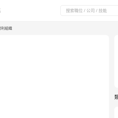
區
營利組織