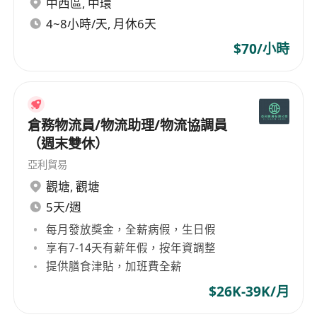
中西區
,
中環
筋、修整等前置處理作業，動作穩定且注重細
節。
4~8小時/天, 月休6天
能適應低溫作業環境（冷藏/冷凍區），具備基
$70/小時
本體力負荷能力，可長時間站立及執行重複性操
作。
具責任感與團隊合作意識，服從主管指示，能配
合輪班或旺季彈性出勤安排。
倉務物流員/物流助理/物流協調員
（週末雙休）
亞利貿易
觀塘
,
觀塘
5天/週
每月發放獎金，全薪病假，生日假
享有7-14天有薪年假，按年資調整
提供膳食津貼，加班費全薪
$26K-39K/月