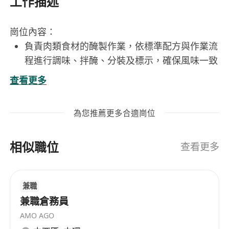
工作描述
崗位內容：
負責肉類食材的醃製作業，依標準配方與作業流
程進行調味、拌醃、分裝及標示，確保風味一致
性與食品安全規範。
查看更多
協助原料接收、檢驗與儲存管理，確認肉品新鮮
度、包裝完整性及冷藏溫度符合衛生要求。
為您推薦更多合適崗位
操作並清潔醃製相關設備與器具（如攪拌機、真
空醃製機、電子秤、不鏽鋼工作臺等），落實每
相似職位
日清消與點檢記錄。
查看更多
配合生產排程，準時完成各批次醃製任務，並與
包裝、冷凍等前後段單位協調作業銜接。
兼職
兼職倉務員
工作要求：
AMO AGO
擁有砧板處理經驗者優先，熟悉肉品分切、去