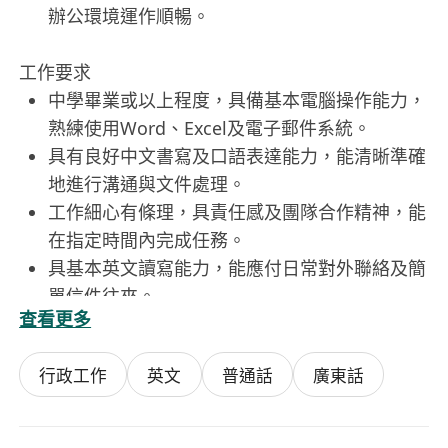
辦公環境運作順暢。
工作要求
中學畢業或以上程度，具備基本電腦操作能力，
熟練使用Word、Excel及電子郵件系統。
具有良好中文書寫及口語表達能力，能清晰準確
地進行溝通與文件處理。
工作細心有條理，具責任感及團隊合作精神，能
在指定時間內完成任務。
具基本英文讀寫能力，能應付日常對外聯絡及簡
單信件往來。
查看更多
有相關祕書或行政工作經驗者優先考慮，歡迎應
屆畢業生申請。
行政工作
英文
普通話
廣東話
福利
提供具競爭力的薪酬待遇，並根據個人表現享有