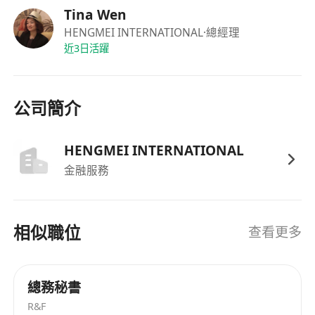
年終獎金。
Tina Wen
享法定公眾假期，另設有年假、婚假、產假及侍
HENGMEI INTERNATIONAL
·總經理
近3日活躍
產假等合規假期安排。
公司為員工投保僱員補償保險及提供醫療保障計
劃，涵蓋門診及住院需要。
公司簡介
提供在職培訓及發展機會，支持員工持續學習與
職業成長。
良好工作氛圍，重視員工意見與工作生活平衡，
HENGMEI INTERNATIONAL
促進穩定長遠發展。
金融服務
相似職位
查看更多
總務秘書
R&F