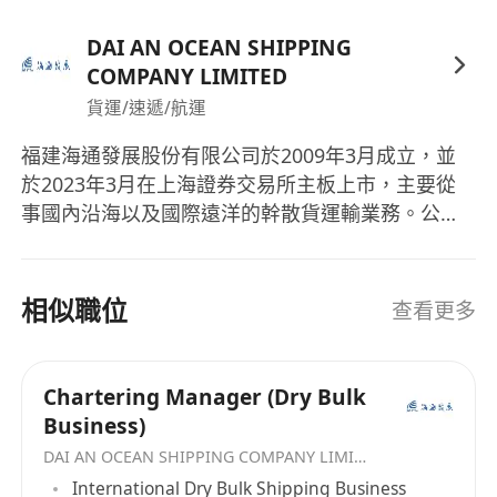
4.Familiar with the operational procedures and
DAI AN OCEAN SHIPPING
industry practices of shipping, as well as
COMPANY LIMITED
relevant coastal maritime regulations and
貨運/速遞/航運
maritime law.
5.Good at communication, with a strong sense
福建海通發展股份有限公司於2009年3月成立，並
of customer service and teamwork.
於2023年3月在上海證券交易所主板上市，主要從
事國內沿海以及國際遠洋的幹散貨運輸業務。公司
7.Familiar with computer office software, with
的船隊由51,000載重噸和57,000載重噸為主的超靈
good business email writing skill.
便型幹散貨船組成，截至2024年12月31日，公司長
Benefits:
租幹散貨船舶（使用運力期限在一年及一年以上）
相似職位
5-day Work
查看更多
14艘，自營幹散貨船舶48艘（其中自有船舶46艘、
Bank Holiday
光租船舶2艘），油船3艘，合計散貨船控制運力
Annul Leave
377萬載重噸，運力規模在國內從事幹散貨運輸的民
Chartering Manager (Dry Bulk
Medical Insurance
營企業中排名前列。憑藉優秀的運輸能力、精細化
Business)
Year-end Bonus
的成本管理和高效迅速的客戶服務能力，公司與眾
DAI AN OCEAN SHIPPING COMPANY LIMITED
Stock Ownership Incentive
多國內外知名企業建立了長期穩定的合作關係。大
International Dry Bulk Shipping Business
--------------------------------------------------------------------