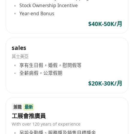
安海運有限公司為福建海通發展的香港分公司。
Stock Ownership Incentive
------------------------------
Year-end Bonus
崗位職責：
$40K-50K/月
1.負責開拓和管理幹散貨業務，包括進出口煤炭、
糧食、礦石類等貨物；
2.負責制定整船貨的租船方案，進行航次成本核算
sales
及航次可行性分析，主要船型為靈便型和巴拿馬
其士美亞
型；
享有生日假，婚假，慰問假等
3.合同簽訂與執行：負責與船東或貨主方審核、談
全薪病假，公眾假期
判和簽訂租船合同，與公司各部門密切合作，落實
合同的執行；
$20K-30K/月
4.資源開發與維護：負責開發和維護貨主、船東和
經紀人方面的資源；
5.市場資訊搜集與分析：搜集、整理和分析幹散貨
兼職
最新
工展會推廣員
和散雜貨船市場資訊；
任職要求：
With over 120 years of experience
1.本科及以上學歷，物流或國際貿易專業優先；英
另設全勤獎、服務獎及銷售目標獎金