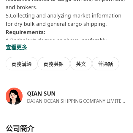
and brokers.
5.Collecting and analyzing market information
for dry bulk and general cargo shipping.
Requirements:
1.Bachelor's degree or above, preferably
查看更多
majoring in logistics or international trade;
Fluent in English and Mandarin as working
商務溝通
商務英語
英文
普通話
language.
2.Minimum 3 years related work experience,
familiar with the international dry bulk charter
market; ability in market developing and
QIAN SUN
business negotiation with a understanding of
DAI AN OCEAN SHIPPING COMPANY LIMITED
·HR
shipping industry.
3.Familiar with chartering and cargo solicitation
business negotiations, contract terms and
公司簡介
execution, and operational coordination.