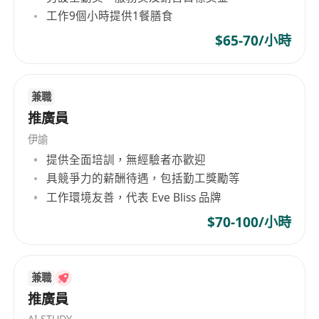
工作9個小時提供1餐膳食
語可作為工作語言；
2.3年及以上相關工作經驗，熟悉國際大宗幹/散貨
$65-70/小時
租船市場；具有一定的市場開拓能力和較強的談判
能力，瞭解行業市場形勢，有較好的人脈和行業資
源優先；
兼職
3.熟悉租船攬貨業務談判、合同條款、合同執行及
推廣員
操作協調處理；
伊諭
4.熟悉船舶營運的操作流程和行業慣例，熟悉沿海
提供全面培訓，無經驗者亦歡迎
海運相關的法規和海商法；
具競爭力的薪酬待遇，包括勤工獎勵等
5.善於交流，有良好的客戶服務意識和親和力；
工作環境友善，代表 Eve Bliss 品牌
6.具有良好的團隊協作意識和吃苦耐勞精神，身體
$70-100/小時
素質良好；
7.熟悉應用電腦辦公軟體，有較強的商務郵件寫作
能力。
兼職
員工福利：
推廣員
周末雙休、銀行假期、帶薪年假、醫療保險、年終
AI STUDY