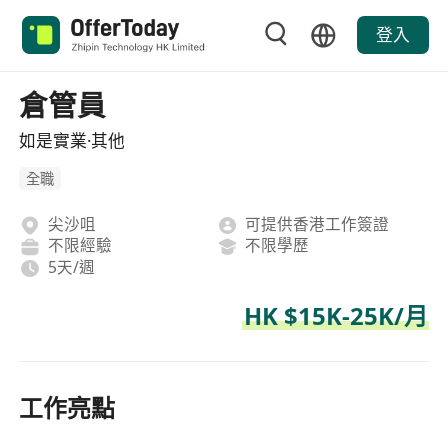
登入
倉管員
如是實業·其他
全職
尖沙咀
可提供香港工作簽證
不限經驗
不限學歷
5天/週
HK $15K-25K/月
工作亮點