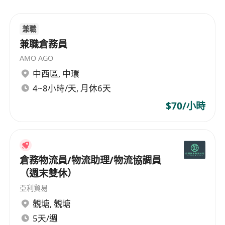
公司資助員工參與職業進修課程，涵蓋倉儲管
理、物流認證及資訊系統操作等範疇；
兼職
定期舉行團隊活動及節日慰問，包括中秋禮券、
兼職倉務員
聖誕聚餐及員工健康檢查；
AMO AGO
提供交通津貼及膳食補助，部分崗位另設夜班津
中西區
,
中環
貼及超時工作補償。
4~8小時/天, 月休6天
$70/小時
倉務物流員/物流助理/物流協調員
（週末雙休）
亞利貿易
觀塘
,
觀塘
5天/週