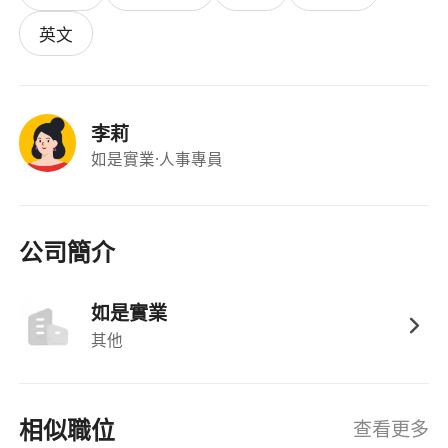
其中一類貨品特性者尤佳；
英文
能熟練操作電腦及常用辦公軟件（如Excel、
Word），有使用條碼掃描器、RF手持終端或
WMS系統經驗者優先；
李莉
具責任心及細心態度，能獨立處理重複性高但需
如是實業
·人事專員
高度準確的數據記錄與實物核對工作；
體力良好，可應付偶爾搬運輕量貨物（一般不超
過15公斤），適應室內倉儲環境及輪班安排（如
需支援早/中/晚班）。
公司簡介
福利
如是實業
其他
提供具市場競爭力之月薪，視經驗及表現設有季
度績效獎金；
按《僱傭條例》享有法定有薪年假、病假、產假
相似職位
查看更多
／侍產假及公眾假期；