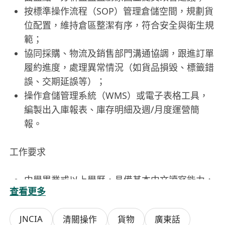
按標準操作流程（SOP）管理倉儲空間，規劃貨
位配置，維持倉區整潔有序，符合安全與衛生規
範；
協同採購、物流及銷售部門溝通協調，跟進訂單
履約進度，處理異常情況（如貨品損毀、標籤錯
誤、交期延誤等）；
操作倉儲管理系統（WMS）或電子表格工具，
編製出入庫報表、庫存明細及週/月度運營簡
報。
工作要求
中學畢業或以上學歷，具備基本中文讀寫能力，
查看更多
懂閱讀簡單英文標籤或系統介面者優先；
至少一年以上倉務、物流或零售後勤相關工作經
JNCIA
清關操作
貨物
廣東話
驗，熟悉紙箱、包裝材料、電子零件或快消品等