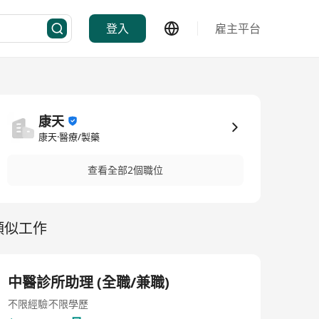
登入
雇主平台
康天
康天·醫療/製藥
查看全部2個職位
類似工作
中醫診所助理 (全職/兼職)
不限經驗
不限學歷