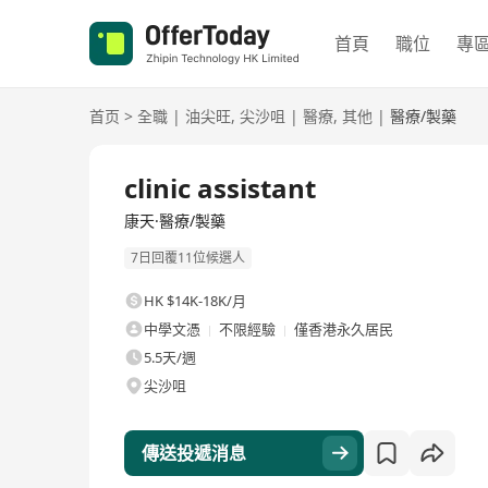
首頁
職位
專
首页
>
全職
|
油尖旺
,
尖沙咀
|
醫療
,
其他
|
醫療/製藥
全職
clinic assistant
康天·醫療/製藥
7日回覆11位候選人
HK $14K-18K/月
中學文憑
不限經驗
僅香港永久居民
5.5天/週
尖沙咀
傳送投遞消息