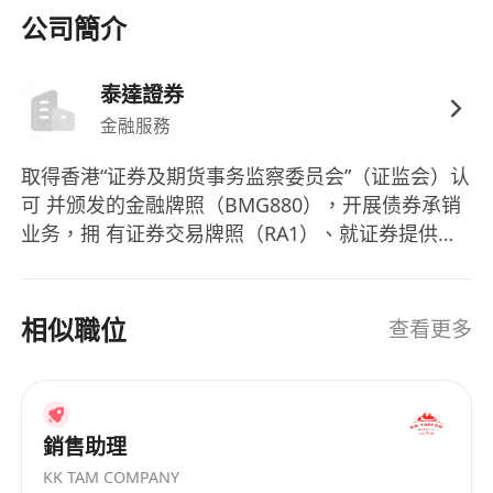
提出疑慮與改善建議。
公司簡介
熟悉CRM系統及主流交易後臺（如
Bloomberg、FactSet、FIS Quantum等），具
泰達證券
備基本財務建模與投資組合分析能力者優先。
金融服務
取得香港“证券及期货事务监察委员会”（证监会）认
可 并颁发的金融牌照（BMG880），开展债券承销
业务，拥 有证券交易牌照（RA1）、就证券提供意
见牌照（RA4）和 提供资产管理牌照（RA9），受
香港证监会监管。 对接覆盖当前城投境外债市场的
核心机构，涉及国有五大 行、股份制银行、城商
相似職位
查看更多
行、农商行、基金公司、资产管理公司 等客户 。
▲ 精英团队本土化服务 拥有卓越的境外债券投行队
伍，团队成员拥有丰富的境外 境外债券发行经验，
曾分别任职于中资及外资大型金融机构， 如工银亚
銷售助理
洲、民银资本、农银国际、浙商国际、光大证券国
KK TAM COMPANY
际 、联储证券国际以及摩根大通等。团队了解国内