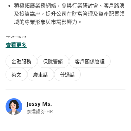
積極拓展業務網絡，參與行業研討會、客戶路演
及投資講座，提升公司在財富管理及資產配置領
域的專業形象與市場影響力。
工作要求
查看更多
必須持有香港SFC頒發的有效牌照，具備第1
類、第4類及第9類受規管活動之持牌代表資格，
金融服務
保險營銷
客戶關係管理
且無未解決之紀律處分紀錄。
具備至少三年以上於持牌法團從事證券交易、投
英文
廣東話
普通話
資顧問或資產管理相關工作經驗，熟悉港股、美
股、債券、ETF及另類投資產品。
精通中英文書寫與口語溝通，能獨立撰寫投資建
Jessy Ms.
議書、風險披露文件及合規申報材料；粵語為日
泰達證券
·HR
常工作語言。
具備良好的道德操守與合規意識，能獨立判斷業
務操作中的合規風險，並主動向上級或合規部門