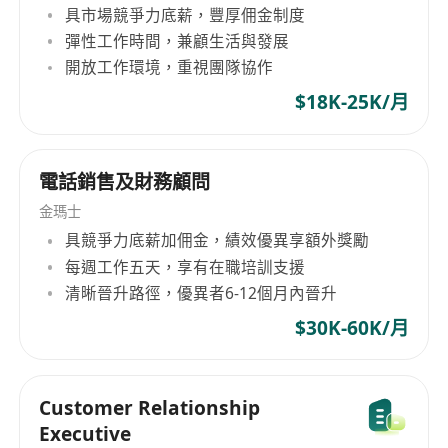
具市場競爭力底薪，豐厚佣金制度
外情况，从而 能够为客户提供更加务实的本土化定
彈性工作時間，兼顧生活與發展
制服务。
開放工作環境，重視團隊協作
$18K-25K/月
電話銷售及財務顧問
金瑪士
具競爭力底薪加佣金，績效優異享額外獎勵
每週工作五天，享有在職培訓支援
清晰晉升路徑，優異者6-12個月內晉升
$30K-60K/月
Customer Relationship
Executive