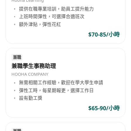
Hooha Learning
持、共同成長。
提供在職專業培訓，助員工提升能力
適應力強，能在快節奏環境中靈活應變。
上班時間彈性，可選擇合適班次
自我驅動力強，有明確的目標感與完成任務
額外津貼，彈性花紅
的決心。
$70-85/小時
福利：
提供專業內部培訓及發展機會。
兼職
具競爭力的獎金津貼。
兼職學生事務助理
可優惠享用公司的課程及設施。
HOOHA COMPANY
家人亦可享有公司課程服務之折扣。
無需相關工作經驗，歡迎在學大學生申請
每月享有六天例假。
彈性工時，每星期報更，選擇工作日
設有勤工獎
$65-90/小時