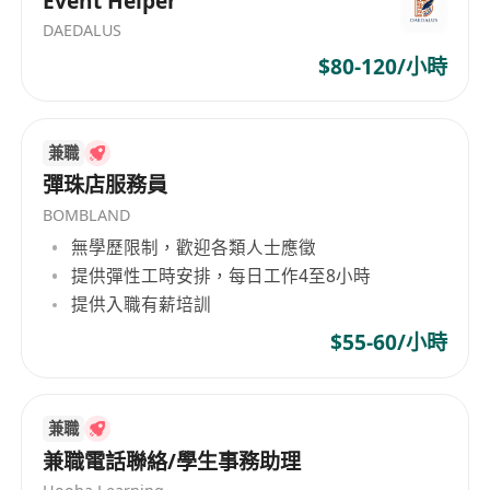
Event Helper
暖。
DAEDALUS
與團隊成員緊密合作，共同達成業務目標並
$80-120/小時
分享成功經驗。
持續學習與掌握最新的健康運動趨勢與會員
選擇，提升自身專業知識與服務品質。
兼職
彈珠店服務員
工作要求：
BOMBLAND
熱衷於健康、運動或 wellness 行業，對促
無學歷限制，歡迎各類人士應徵
進他人健康有高度興趣。
提供彈性工時安排，每日工作4至8小時
具備良好的溝通能力，能快速建立人際關
提供入職有薪培訓
係，理解客戶需求。
具有基本銷售技巧，能有效介紹產品與服
$55-60/小時
務，促成交易。
以客戶為中心，注重服務品質，追求讓每一
兼職
位顧客滿意。
兼職電話聯絡/學生事務助理
具備良好團隊合作精神，願意與同事互相支