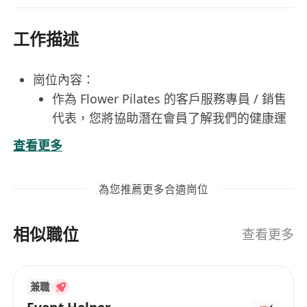
工作描述
崗位內容：
作為 Flower Pilates 的客戶服務專員 / 銷售
代表，您將協助潛在會員了解我們的健康運
動課程與服務，幫助他們踏上健康生活之
查看更多
旅。
主動接觸潛在會員，了解其健身需求與目
為您推薦更多合適崗位
標，提供適合的會員方案及配套產品建議。
透過專業銷售技巧，向會員推薦合適的課
相似職位
程、套餐及其他相關服務，以支持其個人健
查看更多
康與健身目標。
為所有會員提供優質且一致的客戶服務體
兼職
驗，確保每位顧客都能感受到品牌價值與溫