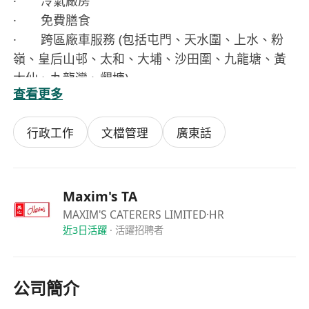
· 冷氣廠房
· 免費膳食
· 跨區廠車服務 (包括屯門、天水圍、上水、粉
嶺、皇后山邨、太和、大埔、沙田圍、九龍塘、黃
大仙、九龍灣、觀塘)
查看更多
===================================
申請方法︰
行政工作
文檔管理
廣東話
親臨廠房面試
地點︰大埔工業邨大富街14號
時間︰星期一至星期五 (公眾假期除外) 09:30 -
17:00 *午膳時間: 12:30-13:30*
Maxim's TA
有意應徵者，歡迎致電/WhatsApp/WeChat至
MAXIM'S CATERERS LIMITED
·HR
近3日活躍
·
活躍招聘者
******** /*********查詢
(申請人提供之資料將絕對保密及只作招聘用途)
公司簡介