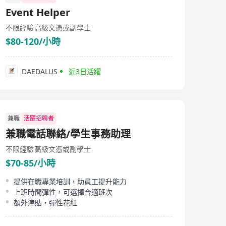
technology products, and comprehensive ad-tech
Event Helper
solutions, we aim to lead the way in ad-tech innovation
and drive maximum client impact by offering a total
不限經驗
高級文憑或副學士
digital marketing solution. Across its social media
$80-120/小時
accounts & websites, PressLogic accumulates over 17
million followers and subscribers, and over 500 million
monthly content impressions. The unprecedented fast-
growing record of PressLogic has attracted the
DAEDALUS
近3日活躍
market’s attention. In 2018, PressLogic successfully
raised its Series A+ funding of USD 10 million.
兼職
活躍招聘者
兼職電話聯絡/學生事務助理
不限經驗
高級文憑或副學士
$70-85/小時
提供在職專業培訓，助員工提升能力
上班時間彈性，可選擇合適班次
額外津貼，彈性花紅