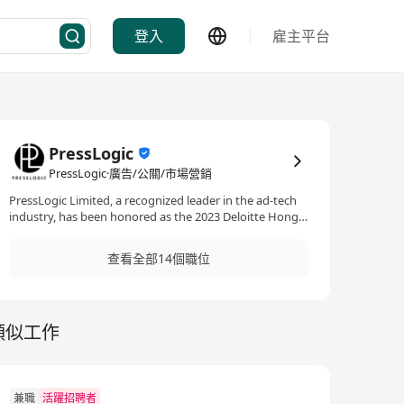
登入
雇主平台
PressLogic
PressLogic·廣告/公關/市場營銷
PressLogic Limited, a recognized leader in the ad-tech
industry, has been honored as the 2023 Deloitte Hong
Kong Rising Star in the AI Software category and is a
proud member of the Hong Kong Science &
查看全部14個職位
Technology Park's Elite Program (Information
Communications Technology). These accolades reflect
our commitment to excellence and innovation in digital
marketing and data-driven solutions. We are a global
類似工作
ad-tech ecosystem group, comprising over 200+
talented individuals across 7 regions. Our headquarter
is located in Hong Kong with branches in Singapore,
Malaysia, Taiwan, South Korea, India and Shenzhen.
With our diverse media brands, cutting-edge
兼職
活躍招聘者