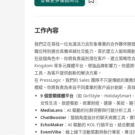
查看更多優選崗位
工作內容
我們正在尋找一位充滿活力且形象專業的合作夥伴開
職位特別適合具備卓越社交能力、善於建立人脈和開
在這個角色中，你將負責識別潛在客戶、建立策略性合作夥
Kingdom 等多元媒體平台，增強品牌影響力。你還
工具，為客戶提供創新的解決方案。
在 PressLogic，我們的 Sales 團隊不只是傳統
橋樑。你將負責為來自不同產業的客戶設計創新、高
9 個垂類媒體平台
（如 GirlStyle、HolidaySmart
女性生活、旅遊餐飲、商業財經、健康、美妝、親
MediaLens
：AI 驅動的社群洞察與行銷分析工具
ChatBooster
：營銷角度設計的聊天商務工具，實現
EchoMaker
：AI 驅動的 KOL 行銷平台，結合
EventVibe
：線上線下活動策劃與執行專家，專注