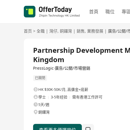
首頁
職位
專
首页
>
全職
|
灣仔
,
銅鑼灣
|
銷售
,
業務發展
|
廣告/公關/
全職
Partnership Developmen
Kingdom
PressLogic·廣告/公關/市場營銷
已關閉
HK $30K-50K/月
,
高傭金+底薪
學士
3-5年经验
需有香港工作許可
5天/週
銅鑼灣