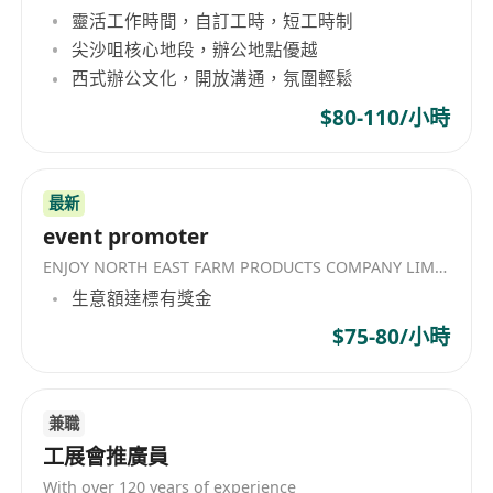
靈活工作時間，自訂工時，短工時制
with the ultimate goal of introducing and
尖沙咀核心地段，辦公地點優越
developing new customers, resulting in
西式辦公文化，開放溝通，氛圍輕鬆
business growth; familiarity with 2B clients in
$80-110/小時
the technology and finance sectors is preferred
Maintain a deep understanding of the
company's product (OfferToday) and services to
最新
effectively address client needs and questions
event promoter
Collaborate with internal teams to ensure a
ENJOY NORTH EAST FARM PRODUCTS COMPANY LIMITED
seamless customer experience and assist in
生意額達標有獎金
refine product solutions Manage and maintain
good business relationship with existing and
$75-80/小時
potential clients Requirements: Bachelor's
degree or above; experience in B2B business is
required Good command in both verbal and
兼職
工展會推廣員
written English and Chinese (Cantonese and
Mandarin), good communication and
With over 120 years of experience