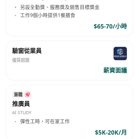
interpersonal skills Strong organizational,
另設全勤獎、服務獎及銷售目標獎金
coordination, and business analysis skills
工作9個小時提供1餐膳食
Experience in IT industry is preferred Familiar
$65-70/小時
with internal human resources processes of
enterprises is preferred A good team player,
proactive, result-oriented and self-driven fast
驗窗從業員
learner with entrepreneurial spirit
優質鋁窗
薪資面議
兼職
推廣員
AI STUDY
彈性工時，可在家工作
$5K-20K/月