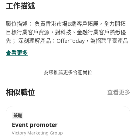
工作描述
職位描述： 負責香港市場B端客戶拓展，全力開拓
目標行業客戶資源，對科技、金融行業客戶熟悉優
先； 深刻理解產品：OfferToday，為招聘平臺產品
領域拓展市場商機； 理解並發掘客戶需求，並與公
查看更多
司內部團隊協同完善產品方案； 負責維護客情，與
所服務企業保持良好溝通，建立良好的合作關系。
為您推薦更多合適崗位
職位要求： 本科以上，粵語、英語和普通話流利；
書面和口語能力，善於跟客戶合作交流； 具有本地
相似職位
客戶資源和獨立拓展客戶能力，擁有to B 業務經
查看更多
驗； 具備優秀的組織協調和商業分析能力； 具有互
聯網科技業務經驗優先；熟悉企業內部人力資源流
兼職
程優先； 具有創業精神，執行力強，具有團隊合作
Event promoter
精神。
Victory Marketing Group
Job Description: Develop new marketing areas