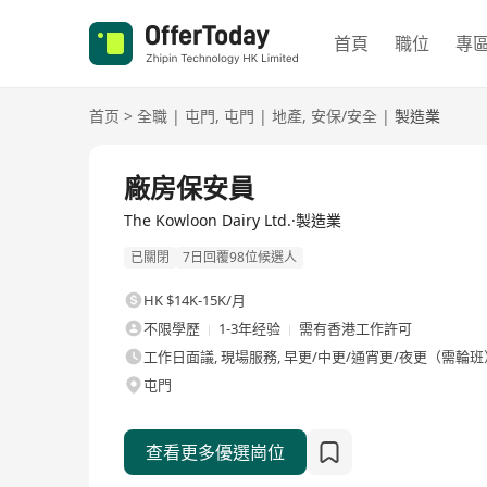
首頁
職位
專
首页
>
全職
|
屯門
,
屯門
|
地產
,
安保/安全
|
製造業
全職
廠房保安員
The Kowloon Dairy Ltd.·製造業
已關閉
7日回覆98位候選人
HK $14K-15K/月
不限學歷
1-3年经验
需有香港工作許可
工作日面議, 現場服務, 早更/中更/通宵更/夜更（需輪班
屯門
查看更多優選崗位