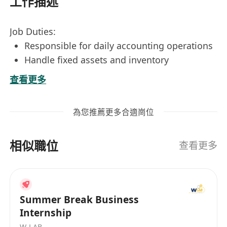
工作描述
Job Duties:
Responsible for daily accounting operations
Handle fixed assets and inventory
management
查看更多
Assist in various management reports and
analysis
為您推薦更多合適崗位
Perform ad-hoc duties as assigned
Requirements:
相似職位
Degree holder in accounting
查看更多
Min 1-2 years relevant accounting
experience
Good command of written and spoken
Summer Break Business
English, Cantonese and Mandarin
Internship
Proficient in MS Word, Excel and Chinese
W-LAB