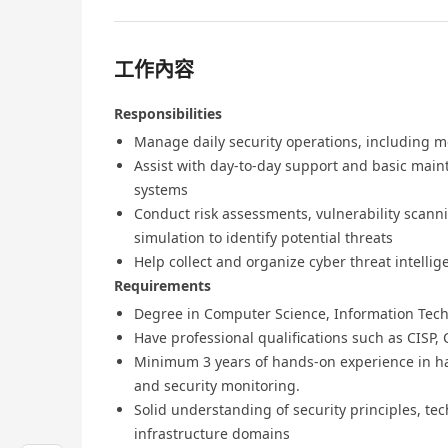
工作內容
Responsibilities
Manage daily security operations, including m
Assist with day-to-day support and basic maint
systems
Conduct risk assessments, vulnerability scanni
simulation to identify potential threats
Help collect and organize cyber threat intelli
Requirements
Degree in Computer Science, Information Techn
Have professional qualifications such as CISP, 
Minimum 3 years of hands-on experience in ha
and security monitoring.
Solid understanding of security principles, te
infrastructure domains