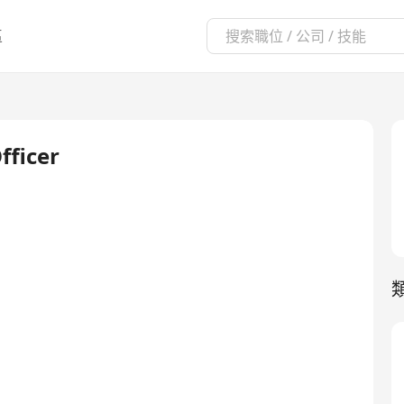
區
fficer