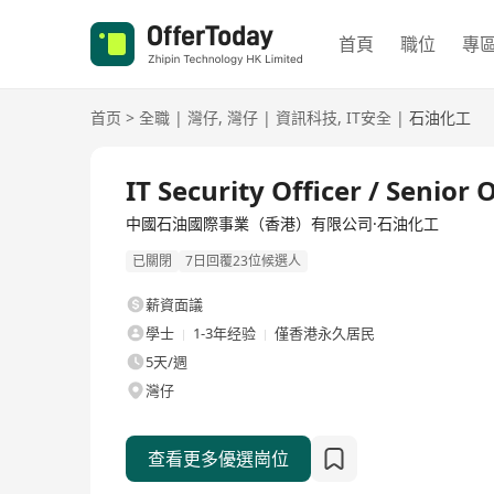
首頁
職位
專
首页
>
全職
|
灣仔
,
灣仔
|
資訊科技
,
IT安全
|
石油化工
全職
IT Security Officer / Senior O
中國石油國際事業（香港）有限公司·石油化工
已關閉
7日回覆23位候選人
薪資面議
學士
1-3年经验
僅香港永久居民
5天/週
灣仔
查看更多優選崗位