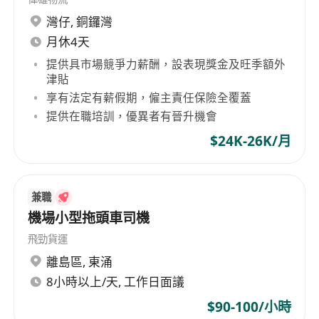
灣仔
,
銅鑼灣
月休4天
提供具市場競爭力薪酬，設表現獎金及旺季額外
津貼
享有法定有薪假期，僱主責任保險全覆蓋
提供在職培訓，優異者有晉升機會
$24K-26K/月
兼職
機場小型拖頭車司機
飛勁貨運
離島區
,
東涌
8小時以上/天, 工作日面議
$90-100/小時