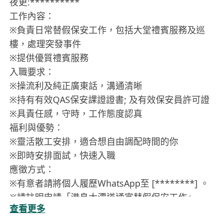
夜更:**********
工作內容：
※負責日常替假保安工作，包括大堂禮賓服務及巡
樓，處理突發事件
※提供優質禮賓服務
入職要求：
※操流利及純正廣東話，溝通清晰
※持有有效QAS保安課證證書; 及有效保安員許可證
※具責任感，守時，工作態度認真
福利與優勢：
※靈活散工安排，適合想自由調配時間的你
※即時安排面試，快速入職
應徵方式：
※有意者請將個人履歷WhatsApp至 [********] 。
※請註明申請「港島大潭道通宵替假保安工作」
查看更多
※電話號碼只供WhatsApp查詢, 因工作不便恕不接