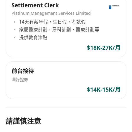
公司醫療福利
Settlement Clerk
持續晉升階梯
Platinum Management Services Limited
自主工作時間
14天有薪年假，生日假，考試假
表現優異者可獲邀出席海外旅遊
家屬醫療計劃，牙科計劃，醫療計劃等
持續晉升階梯
提供教育津貼
$18K-27K/月
工作範圍：
為客戶提供理財策劃分析、方案及售後服務
提供各類型保險，保障、儲蓄、MPF、車保、家居
前台接待
保等產品
滿好證券
$14K-15K/月
*****聯絡方法***** 招聘熱線/What’s App:
91060898 郭小姐
津貼和福利
請謹慎注意
其它