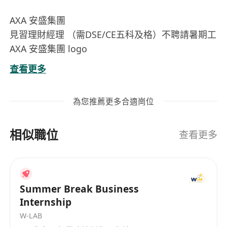
AXA 安盛集團
見習理財經理 （需DSE/CE五科及格）不聘請暑期工
AXA 安盛集團 logo
中級階層
查看更多
$15K-30K/月
3 空缺
為您推薦更多合適崗位
每星期 4-6 日
觀塘
相似職位
3個月前
查看更多
工作職責
全程投入，三年可上車買樓
Summer Break Business
助您走向 - 財務及時間自由
Internship
W-LAB
（需DSE/CE五科及格）不聘請暑期工