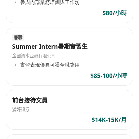
參與內部業務培訓與工作坊
中五 DSE 大專 大學 在職媽媽 也可申請（歡迎銀行
業銷售人員、IANG畢業生）
$80/小時
入職要求：需符合中五/中六DSE學歷
兼職
學歷要求：需符合中或英+數，五科及格或同等學歷
Summer Intern暑期實習生
（完成資歷架構三/毅進課程均可以）
金國資本亞洲有限公司
入職薪酬：底薪15,000-35,000 (視乎過往工作經驗
實習表現優異可獲全職錄用
及面試表現) + 佣金 + 奬金+ 分紅
$85-100/小時
如成績理想可晉升管理層
待遇及福利：
前台接待文員
收入無上限
滿好證券
多元化財務支援計劃（收入更穩定）
$14K-15K/月
為新人提供在職培訓及牌照考試
豐厚佣金及花紅