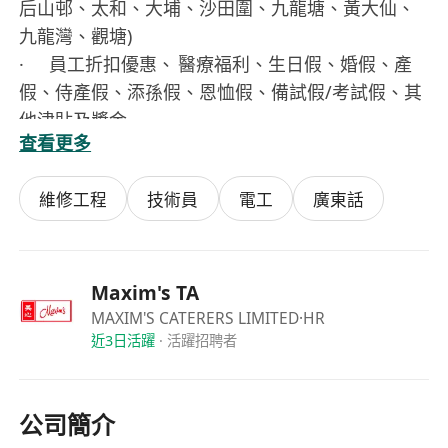
后山邨、太和、大埔、沙田圍、九龍塘、黃大仙、
九龍灣、觀塘)
· 員工折扣優惠、 醫療福利、生日假、婚假、產
假、侍產假、添孫假、恩恤假、備試假/考試假、其
他津貼及獎金
查看更多
===================================
有意應徵者，歡迎親臨以下招聘日地點面試。
維修工程
技術員
電工
廣東話
面試地點 : 大埔工業邨大富街14號
辦公時間：星期一至星期五 (公眾假期除外)
09:30 - 17:00 (午膳時間12:30-13:30)
可由大埔墟港鐵站轉乘75K巴士大富街站落車
Maxim's TA
申請者請帶備以下文件面試 :
MAXIM'S CATERERS LIMITED
·HR
近3日活躍
·
活躍招聘者
1. 香港身份證 2. 簽證書（如有）3. 銀行卡 4. 住址
證明
有意應徵者，歡迎致電或WhatsApp**********
公司簡介
/********** 查詢