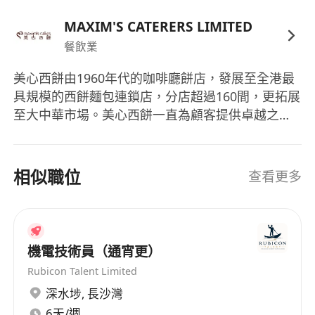
(申請人提供之資料將絕對保密及只作招聘用途)
MAXIM'S CATERERS LIMITED
餐飲業
美心西餅由1960年代的咖啡廳餅店，發展至全港最
具規模的西餅麵包連鎖店，分店超過160間，更拓展
至大中華市場。美心西餅一直為顧客提供卓越之品
質、服務、價值、創意及便利。在產品研發方面屢
創新猷，不斷為顧客帶來新鮮感。
相似職位
查看更多
機電技術員（通宵更）
Rubicon Talent Limited
深水埗
,
長沙灣
6天/週