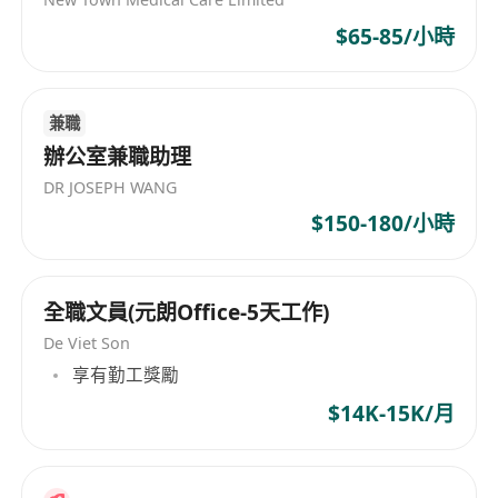
室行政或汽車服務相關工作經驗者優先考慮。
$65-85/小時
精通廣東話，能以普通話及基礎英文進行日常溝
通，具備基本書寫能力。
熟悉常用辦公軟件（如Microsoft Word、Excel
兼職
及Email系統），能獨立處理文書及數據整理工
辦公室兼職助理
作。
DR JOSEPH WANG
性格勤勉盡責、守時可靠，具備良好服務意識與
$150-180/小時
抗壓能力，能適應週一至週六之輪值安排。
須為香港永久性居民，符合本地就業資格，並能
配合混合工作模式（部分時間於大角咀店舖辦
全職文員(元朗Office-5天工作)
公，部分時間遠程處理文書事務）。
De Viet Son
福利
享有勤工獎勵
享有法定勞工假期及公眾假期休息安排。
設有表現獎金制度，按個人及團隊達標情況定期
$14K-15K/月
發放。
月薪範圍為港幣$18,000 至 $27,000，視乎經驗