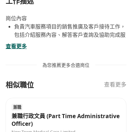
工作描述
崗位內容
負責汽車服務項目的銷售推廣及客戶接待工作，
包括介紹服務內容、解答客戶查詢及協助完成服
務預約。
查看更多
處理日常文書作業，如文件整理、資料輸入、報
表製作、來往郵件及電話記錄等行政支援事務。
為您推薦更多合適崗位
協助推動店舖日常運作，包括庫存文件核對、服
務單據管理、客戶檔案更新及內部溝通協調。
相似職位
配合團隊於週六營運安排，支援現場服務流程順
查看更多
暢，確保客戶體驗一致且專業。
按需要參與內部培訓與產品知識更新，持續提升
兼職
汽車服務相關業務理解及服務品質。
兼職行政文員 (Part Time Administrative
工作要求
Officer)
持有香港中學文憑或以上學歷，具備1至3年辦公
New Town Medical Care Limited