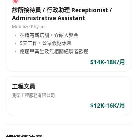
及表現而定。
診所接待員 / 行政助理 Receptionist /
提供穩定全職崗位，工作時間為每日上午10:00
Administrative Assistant
至晚上20:00，合共10小時（含用膳休息）。
Mobilize Physio
採用混合工作模式，兼顧辦公室協作與彈性遠程
在職有薪培訓，介紹人獎金
作業需求，提升工作適應性與效率。
5天工作，公眾假期休息
應屆畢業生及無相關經驗者歡迎
$14K-18K/月
工程文員
兆榮工程服務有限公司
$12K-16K/月