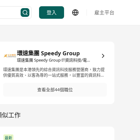
登入
雇主平台
環速集團 Speedy Group
環速集團 Speedy Group·IT資訊科技/電子商務
環速集團是本港領先的綜合資訊科技服務營運商，致力提
供優質高效、以客為尊的一站式服務，以豐富的資訊科技
行業經驗及專長，為學校、公共機構與商業客戶提供卓越
的資訊科技服務，是香港主要的綜合資訊科技服務營運商
查看全部44個職位
之一。
類似工作
最新