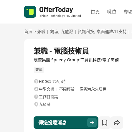
首頁
職位
專
首页
>
兼職
|
觀塘
,
九龍灣
|
資訊科技
,
桌面運維/IT支持
|
兼職 - 電腦技術員
環速集團 Speedy Group·IT資訊科技/電子商務
兼職
HK $65-75/小時
中學文憑
不限經驗
僅香港永久居民
工作日面議
九龍灣
傳送投遞消息