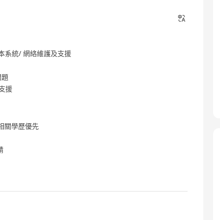
本系統/ 網絡維護及支援
問題
運作支援
位相關學歷優先
請