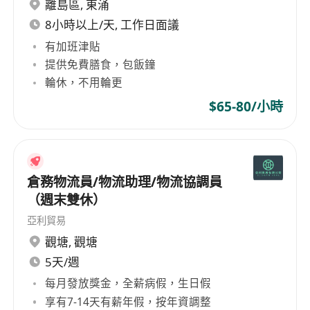
離島區
,
東涌
8小時以上/天, 工作日面議
有加班津貼
提供免費膳食，包飯鐘
輪休，不用輪更
$65-80/小時
倉務物流員/物流助理/物流協調員
（週末雙休）
亞利貿易
觀塘
,
觀塘
5天/週
每月發放獎金，全薪病假，生日假
享有7-14天有薪年假，按年資調整