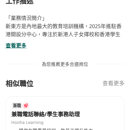
工作描述
「業務情況簡介」
新東方是內地最大的教育培訓機構，2025年進駐香
港開設分中心，專注於新港人子女擇校和香港學生
的課業成績提升，產品包括 擇校插班申請 及 中小
查看更多
學校內同步課程、DSE課程等。
「崗位職責」
為您推薦更多合適崗位
根據客戶需求，個性化推薦匹配的擇校服務或課
程服務，完成銷售工作；
相似職位
積極學習了解新港人相關的政策，擇校插班流程
查看更多
及課程產品情況，增強自身的規劃專業能力；
關注學員的申請進度/學習情況，做好售後跟進
兼職
和必要的服務。
兼職電話聯絡/學生事務助理
「應聘要求」
Hooha Learning
大專以上學歷，留學背景優先；