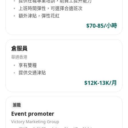
提供在職專業培訓，助員工提升能力
香港永居或有簽證可以在香港工作；
上班時間彈性，可選擇合適班次
有過3年以上教育行業的銷售工作經驗，接觸過
額外津貼，彈性花紅
內地家長客戶優先考慮；
$70-85/小時
粵語及普通話流利，英文可以正常工作交流；
目標感強，良好的學習能力、溝通能力和抗壓能
力。
倉服員
「特殊說明」
華通香港
本崗位每週工作5天，需要在週六和週日上班，周內
享有雙糧
安排2天休息（可能不連休，比如週一週四休息）
提供交通津貼
$12K-13K/月
兼職
Event promoter
Victory Marketing Group