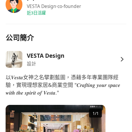
VESTA Design
·co-founder
近3日活躍
公司簡介
VESTA Design
設計
以𝑽𝒆𝒔𝒕𝒂女神之名擘劃藍圖，憑藉多年專業團隊經
驗，實現理想家居&商業空間 "𝑪𝒓𝒂𝒇𝒕𝒊𝒏𝒈 𝒚𝒐𝒖𝒓 𝒔𝒑𝒂𝒄𝒆
𝒘𝒊𝒕𝒉 𝒕𝒉𝒆 𝒔𝒑𝒊𝒓𝒊𝒕 𝒐𝒇 𝑽𝒆𝒔𝒕𝒂."
1
/
1