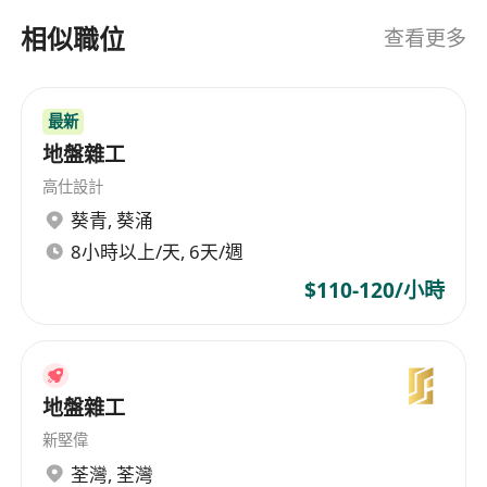
高端品牌的卓越产品质量、出色的技术顾问和专业
相似職位
查看更多
的安装服务。 Excellence Development Limited is
an expert in building materials, focusing on the
development of toilet partitions, storage cabinet
最新
systems, and floor solutions. The company was
地盤雜工
established on October 29, 2004, boasting over
高仕設計
two decades of operational history. It has been
葵青
,
葵涌
providing comprehensive solutions to Hong
8小時以上/天, 6天/週
Kong's architects and designers for more than
20 years. As a distributor of international high-
$110-120/小時
end brands, the company offers superior
product quality from global premium brands,
outstanding technical consultancy services, and
professional installation services.
地盤雜工
新堅偉
荃灣
,
荃灣