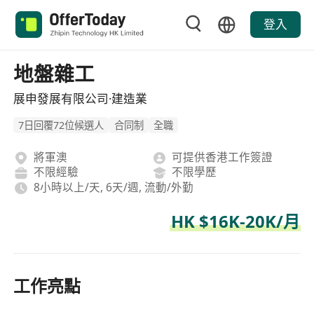
登入
地盤雜工
展申發展有限公司·建造業
7日回覆72位候選人
合同制
全職
將軍澳
可提供香港工作簽證
不限經驗
不限學歷
8小時以上/天, 6天/週, 流動/外勤
HK $16K-20K/月
工作亮點