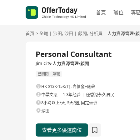
首頁
職位
專
首页
>
全職
|
沙田
,
沙田
|
顧問
,
分析員
|
人力資源管理/顧
全職
Personal Consultant
Jim City·人力資源管理/顧問
已關閉
兼職
HK $13K-15K/月
,
高傭金+底薪
中學文憑
1-3年经验
僅香港永久居民
8小時以上/天, 5天/週, 固定坐班
沙田
查看更多優選崗位