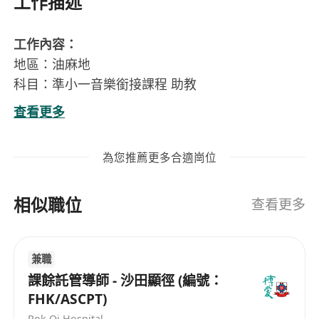
工作描述
工作內容：
地區：油麻地
科目：準小一音樂銜接課程 助教
對象：準小一級學生
查看更多
日期：星期六；2026年6月20日、7月4、11日
時間：09:00 - 12:00
為您推薦更多合適崗位
價錢：$300/日
授教內容：協助管理學生秩序
相似職位
查看更多
要求資歷:
態度良好、守時
兼職
擁有不少於1年相關教學經驗
課餘託管導師 - 沙田顯徑 (編號：
****另有更多不同種類課程，詳情經以下聯絡資訊
FHK/ASCPT)
****
Pok Oi Hospital