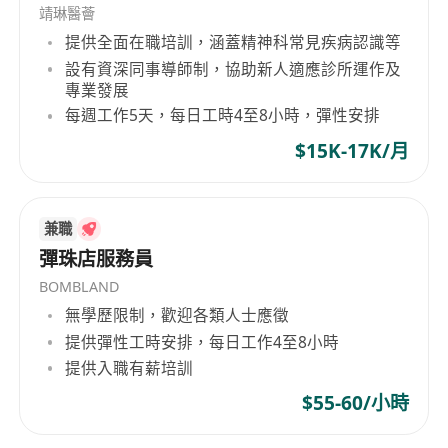
Perform other ad-hoc duties as assigned
靖琳醫薈
提供全面在職培訓，涵蓋精神科常見疾病認識等
Requirements:
設有資深同事導師制，協助新人適應診所運作及
Bachelors or Associate Degree preferred
專業發展
2+ years of operations and/or customer
每週工作5天，每日工時4至8小時，彈性安排
service experience
$15K-17K/月
Experience in the finance industry is an
advantage
Willing to do overnight shifts
兼職
Fluent in spoken and written English,
彈珠店服務員
Cantonese and Mandarin
BOMBLAND
Positive attitude and strong desire to deliver
無學歷限制，歡迎各類人士應徵
exceptional results with great attention to
提供彈性工時安排，每日工作4至8小時
accuracy and detail
提供入職有薪培訓
Good team player with good communication
$55-60/小時
skills and strong sense of responsibilities