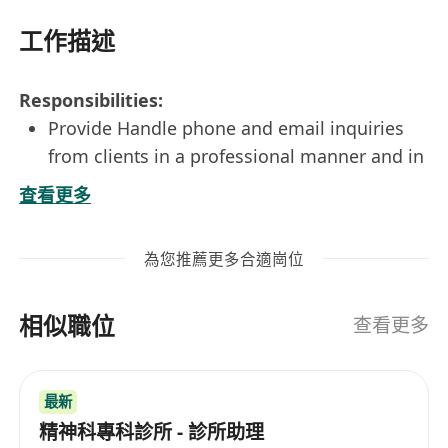
工作描述
Responsibilities:
Provide Handle phone and email inquiries
from clients in a professional manner and in
accordance with all group standards
查看更多
Conduct processing review and documents
verification
為您推薦更多合適崗位
Collaborate with the other teams and
provide support to clients’ enquiries
相似職位
Provide feedback and handle complaints to
查看更多
maintain service quality standard
Handle internal enquiries and collaborate
最新
with internal departments
精神科專科診所 - 診所助理
Responsible for overnight shifts