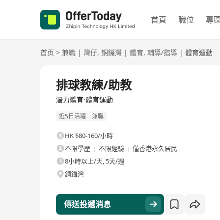
首頁
職位
專
首页
>
兼職
|
灣仔
,
銅鑼灣
|
體育
,
輔導/指導
|
體育運動
排球教練/助教
潛力體育·體育運動
近5日活躍
兼職
HK $80-160/小時
不限學歷
不限經驗
僅香港永久居民
8小時以上/天, 5天/週
銅鑼灣
傳送投遞消息