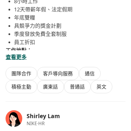
8小時工作
12天帶薪年假、法定假期
年底雙糧
具競爭力的獎金計劃
季度發放免費全套制服
員工折扣
工作地點：
查看更多
香港新界東涌達東路20號東薈城名店倉地下 G01C
鋪及一樓101F號鋪
團隊合作
客戶導向服務
通信
香港柴灣盛泰道100號杏花新城105A-109鋪
積極主動
廣東話
普通話
英文
Shirley Lam
NIKE
·HR