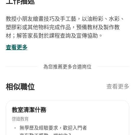
工作描述
教授小朋友繪畫技巧及手工藝，以油粉彩、水彩、
塑膠彩或其他物料完成作品，預備教材及製作教
材；解答家長對於課程查詢及宣傳協助。
查看更多
入職要求
為您推薦更多合適崗位
具責任心，耐性及喜歡小朋友
對教學有熱誠，主修設計/視藝
相似職位
起碼有一年工作經驗
查看更多
有意者 請把CV、近照及過往作品一同send 來，謝
教室清潔什務
謝。
啓廸教育
無學歷及經驗要求，歡迎入門者
每星期返三日半 ，返全日有1小時飯鐘