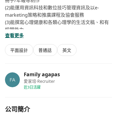
冊子/年報等制作
(2)能運用資訊科技和數位技巧管理資訊及以e-
marketing策略和推廣課程及協會服務
(3)能撰寫心理健康和各類心理學的生活文稿、和有
編輯能力
查看更多
(4)懂得操作社交媒體的功能和賣廣告(Facebook,
IG,Whatsapp)和組織協會的家長的社交媒體群組
平面設計
普通話
英文
(5)懂得使用AI的技術，活用在工作中
學歷 ：專科學院畢業：有心理學或輔導學高級文憑/
副學士證書或以上，或其他工商管理系學士，及有2
年在教育機構從事策劃和發展教育課程經驗。
Family agapas
工作時數：每週工作21小時，三天工作（週六可能
愛家培
·Recruiter
近3日活躍
上半天工），有需要時週日須工作。
福利：有薪病假、MPF和有薪年假9天(按每月返工
時數比例計算)。
公司簡介
地區:屯門