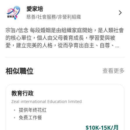
愛家培
慈善/社會服務/非營利組織
宗旨/信念 每段婚姻是由組織家庭開始，是人類社會
的核心單位，個人由父母養育成長，學習愛與被
愛，建立完美的人格，從而孕育出自主、自尊、自
重的自我價值，每位成員共建3+2重祝福健康
Health￭喜樂Happiness￭和諧Harmony(約翰三書
2)Holy聖潔￭Home家庭(林前7:14;啟21:3,7)的家
相似職位
查看更多
庭。 關注和關懷香港的離婚男/女問題，與離異婚姻
人士共渡生命的難關。 關懷特別需要(以勞工福利局
康復政策制定下的殘疾人士分類)的家庭和社群 關懷
教育行政
無分國界、種族、宗教、文化、健康、性別和政治
Zeal international Education limited
的差異，我們團隊都願意去服侍每戶家庭成員靈魂
提供年终花红
體的需要。 協會的網站www.agapas.hk
免费工作餐
$10K-15K/月