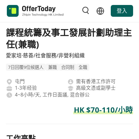
登入
課程統籌及事工發展計劃助理主
任(兼職)
愛家培·慈善/社會服務/非營利組織
7日回覆9位候選人
兼職
合同制
全職
屯門
需有香港工作許可
1-3年经验
高級文憑或副學士
4~8小時/天, 工作日面議, 混合辦公
HK $70-110/小時
工作亮點